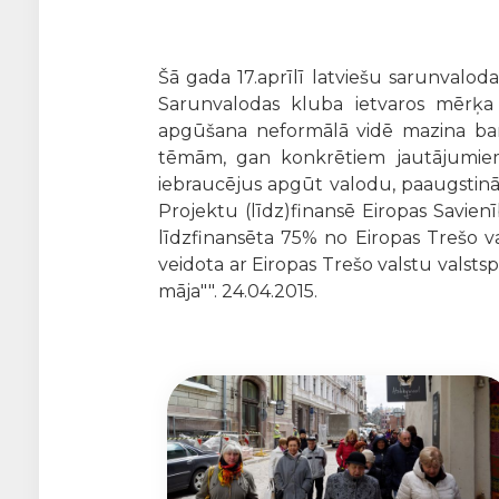
Šā gada 17.aprīlī latviešu sarunvalod
Sarunvalodas kluba ietvaros mērķa 
apgūšana neformālā vidē mazina barj
tēmām, gan konkrētiem jautājumiem.
iebraucējus apgūt valodu, paaugstināt
Projektu (līdz)finansē Eiropas Savienī
līdzfinansēta 75% no Eiropas Trešo va
veidota ar Eiropas Trešo valstu valsts
māja"". 24.04.2015.