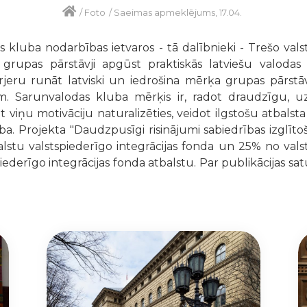
/
Foto
/
Saeimas apmeklējums, 17.04.
as kluba nodarbības ietvaros - tā dalībnieki - Trešo val
grupas pārstāvji apgūst praktiskās latviešu valodas 
eru runāt latviski un iedrošina mērķa grupas pārstāv
 Sarunvalodas kluba mērķis ir, radot draudzīgu, uz
 viņu motivāciju naturalizēties, veidot ilgstošu atbalst
ba. Projekta "Daudzpusīgi risinājumi sabiedrības izglītoš
lstu valstspiederīgo integrācijas fonda un 25% no valsts
piederīgo integrācijas fonda atbalstu. Par publikācijas s