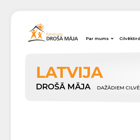
Par mums
Cilvēktir
LATVIJA
DROŠĀ MĀJA
DAŽĀDIEM CILV