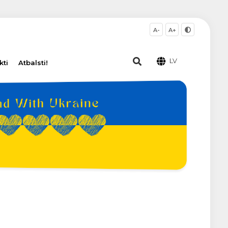
A-
A+
LV
kti
Atbalsti!