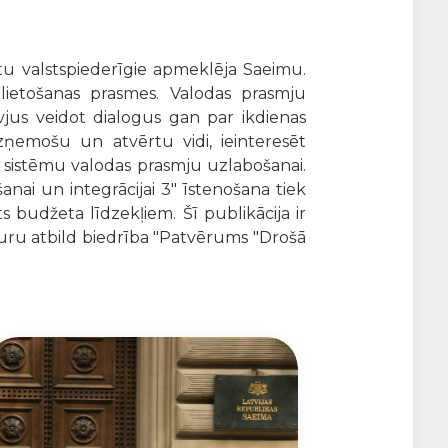
stu valstspiederīgie apmeklēja Saeimu.
lietošanas prasmes. Valodas prasmju
jus veidot dialogus gan par ikdienas
ņemošu un atvērtu vidi, ieinteresēt
a sistēmu valodas prasmju uzlabošanai.
anai un integrācijai 3" īstenošana tiek
 budžeta līdzekļiem. Šī publikācija ir
aturu atbild biedrība "Patvērums "Drošā