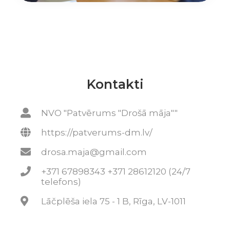
Kontakti
NVO "Patvērums "Drošā māja""
https://patverums-dm.lv/
drosa.maja@gmail.com
+371 67898343 +371 28612120 (24/7
telefons)
Lāčplēša iela 75 - 1 B, Rīga, LV-1011