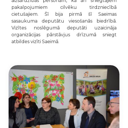
aizsardzības personām, kā arī sniegtajiem
pakalpojumiem cilvēku tirdzniecībā
cietušajiem. Šī bija pirmā šī Saeimas
sasaukuma deputātu viesošanās biedrībā.
Vizītes noslēgumā deputāti uzaicināja
organizācijas pārstāvjus drīzumā sniegt
atbildes vizīti Saeimā.