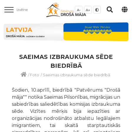
Izvēlne
A-
A+
LATVIJA
DROŠĀ MĀJA
DAŽĀDIEM CILVĒKIEM
SAEIMAS IZBRAUKUMA SĒDE
BIEDRĪBĀ
/
Foto
/
Saeimas izbraukuma sēde biedrībā
Šodien, 10.aprīlī, biedrībā "Patvērums "Drošā
māja"" notika Saeimas Pilsonības, migrācijas un
sabiedrības saliedētības komisijas izbraukuma
sēde. Vizītes mērķis bija iepazīties ar
organizācijas nodrošināto atbalstu legālajiem
imigrantiem, tai skaitā starptautiskās