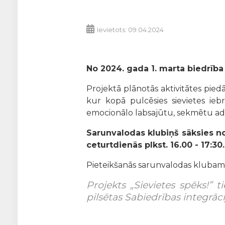
Ievietots: 09.04.2024
No 2024. gada 1. marta biedrība
Projektā plānotās aktivitātes pie
kur kopā pulcēsies sievietes iebr
emocionālo labsajūtu, sekmētu ada
Sarunvalodas klubiņš sāksies no 
ceturtdienās plkst. 16.00 - 17:
Pieteikšanās sarunvalodas klubam
Projekts „Sievietes spēks!” t
pilsētas Sabiedrības integrāc