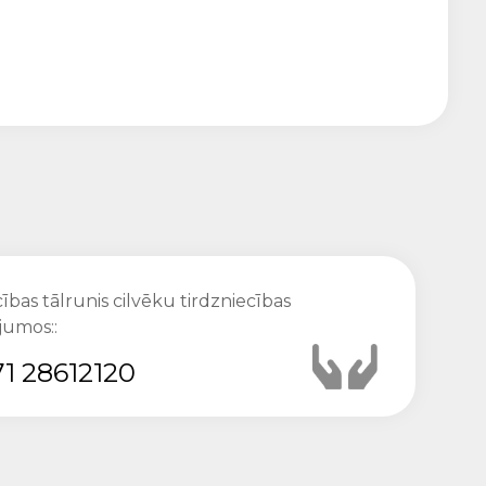
ības tālrunis cilvēku tirdzniecības
jumos::
1 28612120