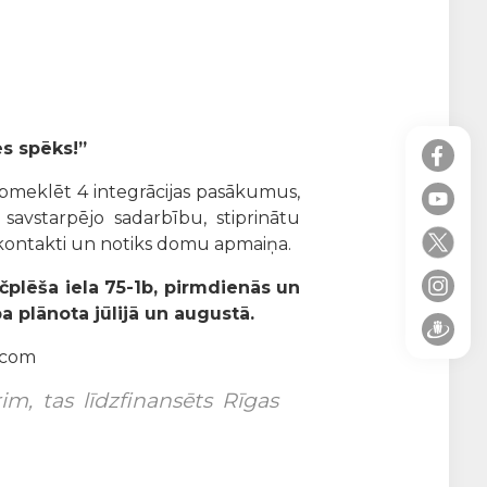
es spēks!”
apmeklēt 4 integrācijas pasākumus,
 savstarpējo sadarbību, stiprinātu
 kontakti un notiks domu apmaiņa.
āčplēša iela 75-1b, pirmdienās un
 plānota jūlijā un augustā.
.com
rim, tas līdzfinansēts Rīgas