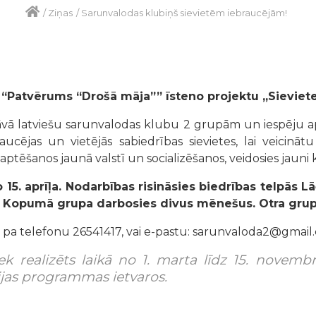
/
Ziņas
/
Sarunvalodas klubiņš sievietēm iebraucējām!
 “Patvērums “Drošā māja”” īsteno projektu „Sieviet
dāvā latviešu sarunvalodas klubu 2 grupām un iespēju 
aucējas un vietējās sabiedrības sievietes, lai veicinātu
ptēšanos jaunā valstī un socializēšanos, veidosies jauni
15. aprīļa. Nodarbības risināsies biedrības telpās L
30. Kopumā grupa darbosies divus mēnešus. Otra grupa
 pa telefonu 26541417, vai e-pastu: sarunvaloda2@gmail
iek realizēts laikā no 1. marta līdz 15. novemb
ijas programmas ietvaros.