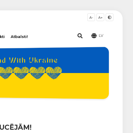
A-
A+
LV
kti
Atbalsti!
UCĒJĀM!