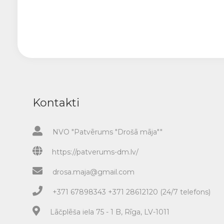
Kontakti
NVO "Patvērums "Drošā māja""
https://patverums-dm.lv/
drosa.maja@gmail.com
+371 67898343 +371 28612120 (24/7 telefons)
Lāčplēša iela 75 - 1 B, Rīga, LV-1011