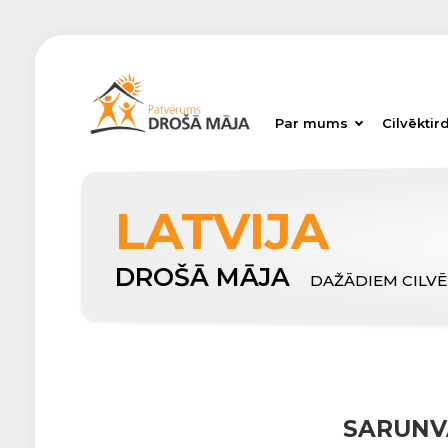
Par mums
Cilvēktir
LATVIJA
DROŠĀ MĀJA
DAŽĀDIEM CILV
SARUNV