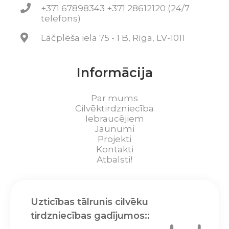
+371 67898343 +371 28612120 (24/7
telefons)
Lāčplēša iela 75 - 1 B, Rīga, LV-1011
Informācija
Par mums
Cilvēktirdzniecība
Iebraucējiem
Jaunumi
Projekti
Kontakti
Atbalsti!
Uzticības tālrunis cilvēku
tirdzniecības gadījumos::