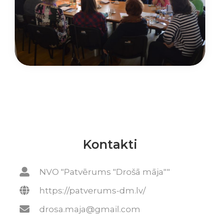
Kontakti
NVO "Patvērums "Drošā māja""
https://patverums-dm.lv/
drosa.maja@gmail.com