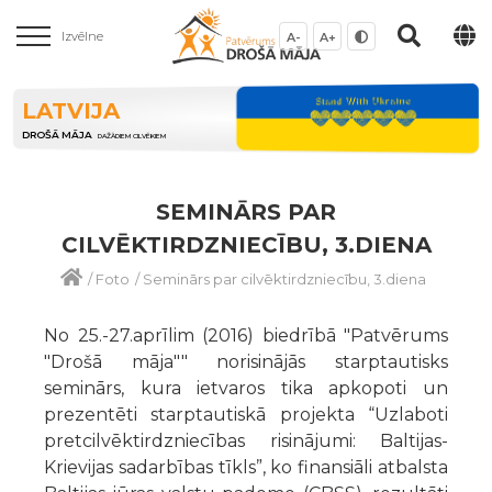
Izvēlne
A-
A+
LATVIJA
DROŠĀ MĀJA
DAŽĀDIEM CILVĒKIEM
SEMINĀRS PAR
CILVĒKTIRDZNIECĪBU, 3.DIENA
/
Foto
/
Seminārs par cilvēktirdzniecību, 3.diena
No 25.-27.aprīlim (2016) biedrībā "Patvērums
"Drošā māja"" norisinājās starptautisks
seminārs, kura ietvaros tika apkopoti un
prezentēti starptautiskā projekta “Uzlaboti
pretcilvēktirdzniecības risinājumi: Baltijas-
Krievijas sadarbības tīkls”, ko finansiāli atbalsta