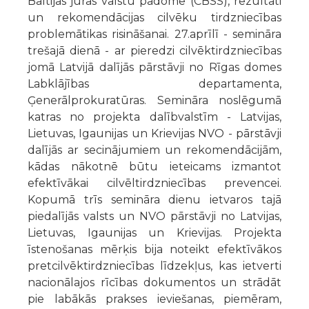
Baltijas jūras valstu padome (CBSS), rezultāti
un rekomendācijas cilvēku tirdzniecības
problemātikas risināšanai. 27.aprīlī - semināra
trešajā dienā - ar pieredzi cilvēktirdzniecības
jomā Latvijā dalījās pārstāvji no Rīgas domes
Labklājības departamenta,
Ģenerālprokuratūras. Semināra noslēgumā
katras no projekta dalībvalstīm - Latvijas,
Lietuvas, Igaunijas un Krievijas NVO - pārstāvji
dalījās ar secinājumiem un rekomendācijām,
kādas nākotnē būtu ieteicams izmantot
efektīvākai cilvēltirdzniecības prevencei.
Kopumā trīs semināra dienu ietvaros tajā
piedalījās valsts un NVO pārstāvji no Latvijas,
Lietuvas, Igaunijas un Krievijas. Projekta
īstenošanas mērķis bija noteikt efektīvākos
pretcilvēktirdzniecības līdzekļus, kas ietverti
nacionālajos rīcības dokumentos un strādāt
pie labākās prakses ieviešanas, piemēram,