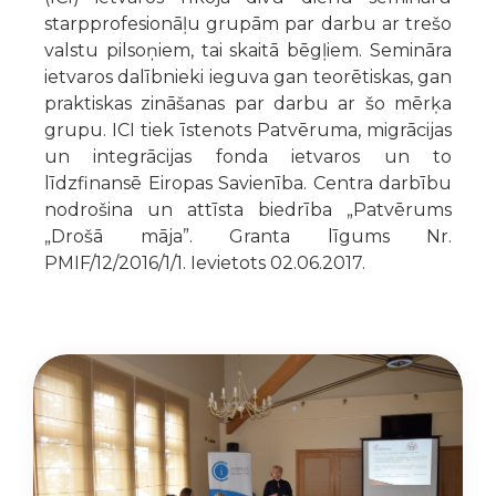
starpprofesionāļu grupām par darbu ar trešo
valstu pilsoņiem, tai skaitā bēgļiem. Semināra
ietvaros dalībnieki ieguva gan teorētiskas, gan
praktiskas zināšanas par darbu ar šo mērķa
grupu. ICI tiek īstenots Patvēruma, migrācijas
un integrācijas fonda ietvaros un to
līdzfinansē Eiropas Savienība. Centra darbību
nodrošina un attīsta biedrība „Patvērums
„Drošā māja”. Granta līgums Nr.
PMIF/12/2016/1/1. Ievietots 02.06.2017.