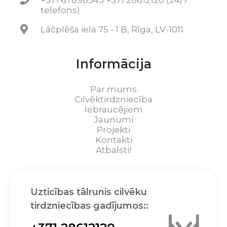
+371 67898343 +371 28612120 (24/7
telefons)
Lāčplēša iela 75 - 1 B, Rīga, LV-1011
Informācija
Par mums
Cilvēktirdzniecība
Iebraucējiem
Jaunumi
Projekti
Kontakti
Atbalsti!
Uzticības tālrunis cilvēku
tirdzniecības gadījumos::