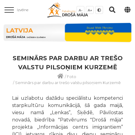
Izvēlne
A-
A+
LATVIJA
DROŠĀ MĀJA
DAŽĀDIEM CILVĒKIEM
SEMINĀRS PAR DARBU AR TREŠO
VALSTU PILSOŅIEM KURZEMĒ
/
Foto
/
Seminārs par darbu ar trešo valstu pilsoņiem Kurzemē
Lai uzlabotu dažādu speciālistu kompetenci
starpkultūru komunikācijā, šā gada maijā,
viesu namā „Lenkas”, Šķēdē, Pāvilostas
novadā, biedrība "Patvērums "Drošā māja"
projekta „Informācijas centrs imigrantiem”
(ICI) ietvaros rīkoja divu dienu semināru