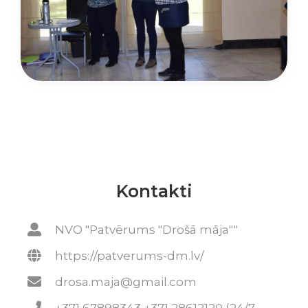
Kontakti
NVO "Patvērums "Drošā māja""
https://patverums-dm.lv/
drosa.maja@gmail.com