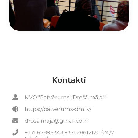
Kontakti
NVO "Patvērums "Drošā māja""
https://patverums-dm.lv/
drosa.maja@gmail.com
+371 67898343 +371 28612120 (24/7