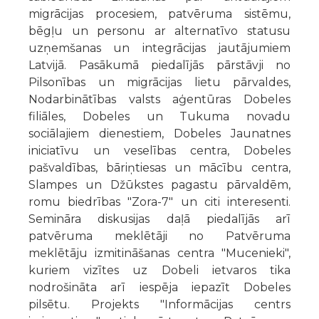
migrācijas procesiem, patvēruma sistēmu,
bēgļu un personu ar alternatīvo statusu
uzņemšanas un integrācijas jautājumiem
Latvijā. Pasākumā piedalījās pārstāvji no
Pilsonības un migrācijas lietu pārvaldes,
Nodarbinātības valsts aģentūras Dobeles
filiāles, Dobeles un Tukuma novadu
sociālajiem dienestiem, Dobeles Jaunatnes
iniciatīvu un veselības centra, Dobeles
pašvaldības, bāriņtiesas un mācību centra,
Slampes un Džūkstes pagastu pārvaldēm,
romu biedrības "Zora-7" un citi interesenti.
Semināra diskusijas daļā piedalījās arī
patvēruma meklētāji no Patvēruma
meklētāju izmitināšanas centra "Mucenieki",
kuriem vizītes uz Dobeli ietvaros tika
nodrošināta arī iespēja iepazīt Dobeles
pilsētu. Projekts "Informācijas centrs