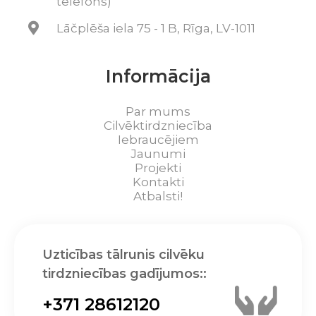
telefons)
Lāčplēša iela 75 - 1 B, Rīga, LV-1011
Informācija
Par mums
Cilvēktirdzniecība
Iebraucējiem
Jaunumi
Projekti
Kontakti
Atbalsti!
Uzticības tālrunis cilvēku
tirdzniecības gadījumos::
+371 28612120