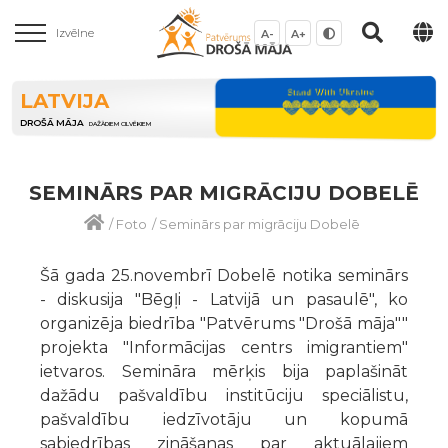
Izvēlne
A-
A+
LATVIJA
DROŠĀ MĀJA
DAŽĀDIEM CILVĒKIEM
SEMINĀRS PAR MIGRĀCIJU DOBELĒ
/
Foto
/
Seminārs par migrāciju Dobelē
Šā gada 25.novembrī Dobelē notika seminārs
- diskusija "Bēgļi - Latvijā un pasaulē", ko
organizēja biedrība "Patvērums "Drošā māja""
projekta "Informācijas centrs imigrantiem"
ietvaros. Semināra mērķis bija paplašināt
dažādu pašvaldību institūciju speciālistu,
pašvaldību iedzīvotāju un kopumā
sabiedrības zināšanas par aktuālajiem