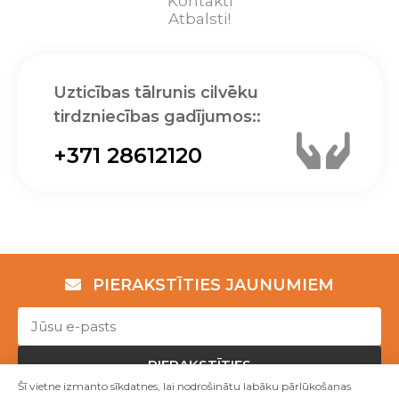
Kontakti
Atbalsti!
Uzticības tālrunis cilvēku
tirdzniecības gadījumos::
+371 28612120
PIERAKSTĪTIES JAUNUMIEM
PIERAKSTĪTIES
Šī vietne izmanto sīkdatnes, lai nodrošinātu labāku pārlūkošanas