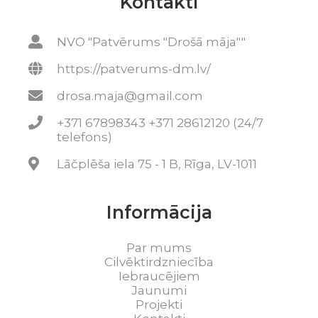
Kontakti
NVO "Patvērums "Drošā māja""
https://patverums-dm.lv/
drosa.maja@gmail.com
+371 67898343 +371 28612120 (24/7
telefons)
Lāčplēša iela 75 - 1 B, Rīga, LV-1011
Informācija
Par mums
Cilvēktirdzniecība
Iebraucējiem
Jaunumi
Projekti