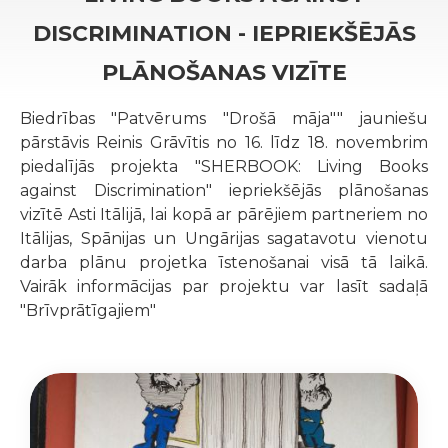
DISCRIMINATION - IEPRIEKŠĒJĀS
PLĀNOŠANAS VIZĪTE
Biedrības "Patvērums "Drošā māja"" jauniešu
pārstāvis Reinis Grāvītis no 16. līdz 18. novembrim
piedalījās projekta "SHERBOOK: Living Books
against Discrimination" iepriekšējās plānošanas
vizītē Asti Itālijā, lai kopā ar pārējiem partneriem no
Itālijas, Spānijas un Ungārijas sagatavotu vienotu
darba plānu projetka īstenošanai visā tā laikā.
Vairāk informācijas par projektu var lasīt sadaļā
"Brīvprātīgajiem"