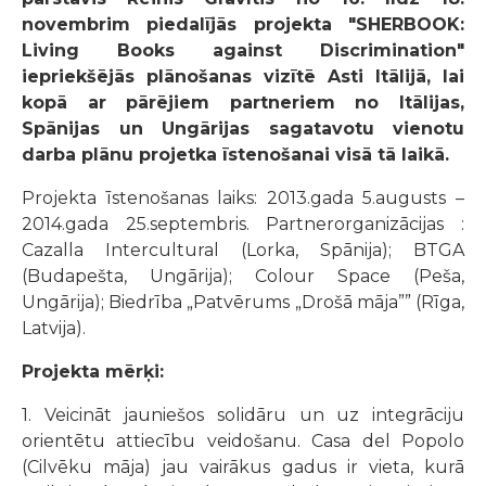
novembrim piedalījās projekta "SHERBOOK:
Living Books against Discrimination"
iepriekšējās plānošanas vizītē Asti Itālijā, lai
kopā ar pārējiem partneriem no Itālijas,
Spānijas un Ungārijas sagatavotu vienotu
darba plānu projetka īstenošanai visā tā laikā.
Projekta īstenošanas laiks: 2013.gada 5.augusts –
2014.gada 25.septembris. Partnerorganizācijas :
Cazalla Intercultural (Lorka, Spānija); BTGA
(Budapešta, Ungārija); Colour Space (Peša,
Ungārija); Biedrība „Patvērums „Drošā māja”” (Rīga,
Latvija).
Projekta mērķi:
1. Veicināt jauniešos solidāru un uz integrāciju
orientētu attiecību veidošanu. Casa del Popolo
(Cilvēku māja) jau vairākus gadus ir vieta, kurā