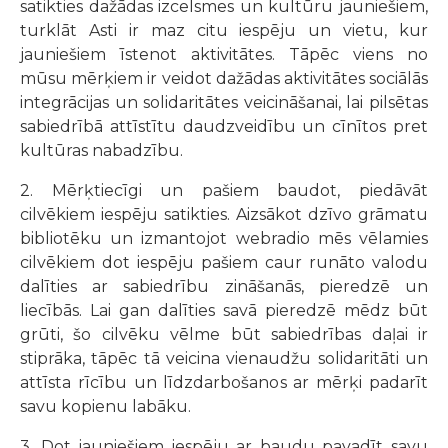
satikties dažādas izcelsmes un kultūru jauniešiem,
turklāt Asti ir maz citu iespēju un vietu, kur
jauniešiem īstenot aktivitātes. Tāpēc viens no
mūsu mērķiem ir veidot dažādas aktivitātes sociālās
integrācijas un solidaritātes veicināšanai, lai pilsētas
sabiedrībā attīstītu daudzveidību un cīnītos pret
kultūras nabadzību.
2. Mērķtiecīgi un pašiem baudot, piedāvāt
cilvēkiem iespēju satikties. Aizsākot dzīvo grāmatu
bibliotēku un izmantojot webradio mēs vēlamies
cilvēkiem dot iespēju pašiem caur runāto valodu
dalīties ar sabiedrību zināšanās, pieredzē un
liecībās. Lai gan dalīties savā pieredzē mēdz būt
grūti, šo cilvēku vēlme būt sabiedrības daļai ir
stiprāka, tāpēc tā veicina vienaudžu solidaritāti un
attīsta rīcību un līdzdarbošanos ar mērķi padarīt
savu kopienu labāku.
3. Dot jauniešiem iespēju ar baudu pavadīt savu