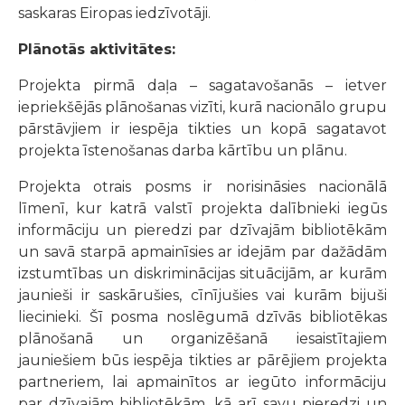
saskaras Eiropas iedzīvotāji.
Plānotās aktivitātes:
Projekta pirmā daļa – sagatavošanās – ietver
iepriekšējās plānošanas vizīti, kurā nacionālo grupu
pārstāvjiem ir iespēja tikties un kopā sagatavot
projekta īstenošanas darba kārtību un plānu.
Projekta otrais posms ir norisināsies nacionālā
līmenī, kur katrā valstī projekta dalībnieki iegūs
informāciju un pieredzi par dzīvajām bibliotēkām
un savā starpā apmainīsies ar idejām par dažādām
izstumtības un diskriminācijas situācijām, ar kurām
jaunieši ir saskārušies, cīnījušies vai kurām bijuši
liecinieki. Šī posma noslēgumā dzīvās bibliotēkas
plānošanā un organizēšanā iesaistītajiem
jauniešiem būs iespēja tikties ar pārējiem projekta
partneriem, lai apmainītos ar iegūto informāciju
par dzīvajām bibliotēkām, kā arī savu pieredzi un