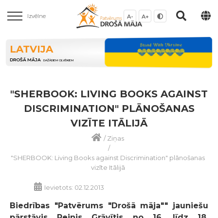
Izvēlne
A-
A+
LATVIJA
DROŠĀ MĀJA
DAŽĀDIEM CILVĒKIEM
"SHERBOOK: LIVING BOOKS AGAINST
DISCRIMINATION" PLĀNOŠANAS
VIZĪTE ITĀLIJĀ
/
Ziņas
/
"SHERBOOK: Living Books against Discrimination" plānošanas
vizīte Itālijā
Ievietots: 02.12.2013
Biedrības "Patvērums "Drošā māja"" jauniešu
pārstāvis Reinis Grāvītis no 16. līdz 18.