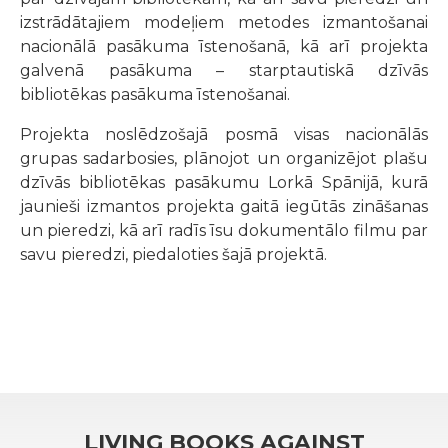
izstrādātajiem modeļiem metodes izmantošanai
nacionālā pasākuma īstenošanā, kā arī projekta
galvenā pasākuma – starptautiskā dzīvās
bibliotēkas pasākuma īstenošanai.
Projekta noslēdzošajā posmā visas nacionālās
grupas sadarbosies, plānojot un organizējot plašu
dzīvās bibliotēkas pasākumu Lorkā Spānijā, kurā
jaunieši izmantos projekta gaitā iegūtās zināšanas
un pieredzi, kā arī radīs īsu dokumentālo filmu par
savu pieredzi, piedaloties šajā projektā.
LIVING BOOKS AGAINST