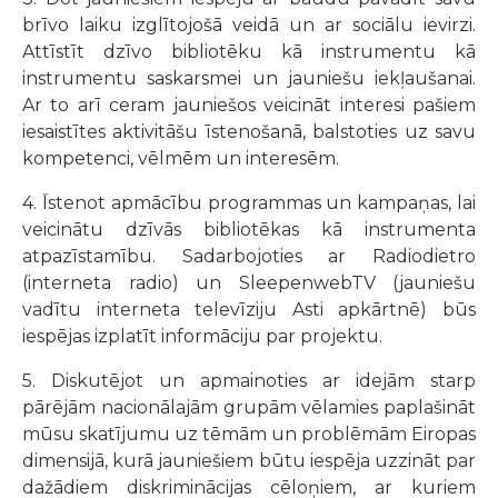
brīvo laiku izglītojošā veidā un ar sociālu ievirzi.
Attīstīt dzīvo bibliotēku kā instrumentu kā
instrumentu saskarsmei un jauniešu iekļaušanai.
Ar to arī ceram jauniešos veicināt interesi pašiem
iesaistītes aktivitāšu īstenošanā, balstoties uz savu
kompetenci, vēlmēm un interesēm.
4. Īstenot apmācību programmas un kampaņas, lai
veicinātu dzīvās bibliotēkas kā instrumenta
atpazīstamību. Sadarbojoties ar Radiodietro
(interneta radio) un SleepenwebTV (jauniešu
vadītu interneta televīziju Asti apkārtnē) būs
iespējas izplatīt informāciju par projektu.
5. Diskutējot un apmainoties ar idejām starp
pārējām nacionālajām grupām vēlamies paplašināt
mūsu skatījumu uz tēmām un problēmām Eiropas
dimensijā, kurā jauniešiem būtu iespēja uzzināt par
dažādiem diskriminācijas cēloņiem, ar kuriem