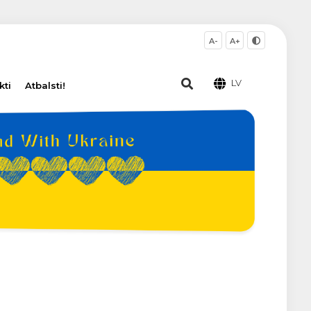
A-
A+
LV
kti
Atbalsti!