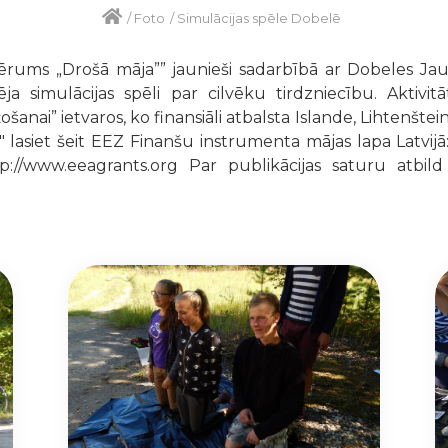
/
Foto
/
Simulācijas spēle Dobelē
ērums „Drošā māja”” jaunieši sadarbībā ar Dobeles Jau
 simulācijas spēli par cilvēku tirdzniecību. Aktivitāt
žošanai” ietvaros, ko finansiāli atbalsta Islande, Lihtenšt
siet šeit EEZ Finanšu instrumenta mājas lapa Latvijā
tp://www.eeagrants.org Par publikācijas saturu atbil