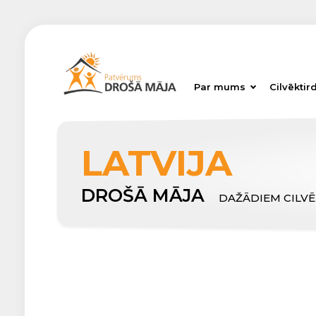
Par mums
Cilvēktir
LATVIJA
DROŠĀ MĀJA
DAŽĀDIEM CILV