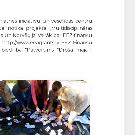
natnes iniciatīvu un veselības centru
e notika projekta „Multidisciplināras
eina un Norvēģija. Vairāk par EEZ finanšu
: http://www.eeagrants.lv EEZ Finanšu
d biedrība "Patvērums "Drošā māja"".