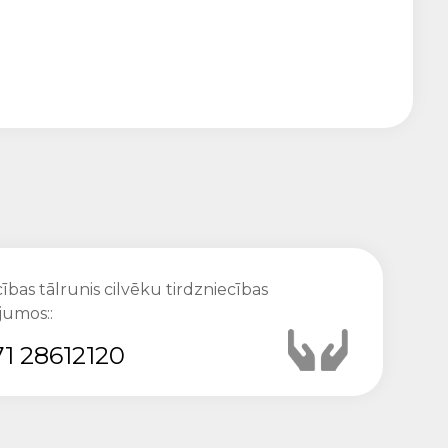
ības tālrunis cilvēku tirdzniecības
jumos::
1 28612120