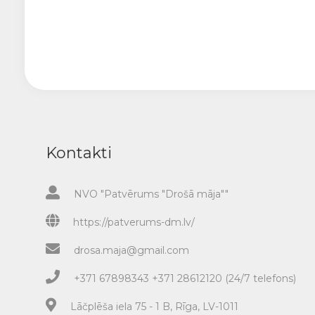
Kontakti
NVO "Patvērums "Drošā māja""
https://patverums-dm.lv/
drosa.maja@gmail.com
+371 67898343 +371 28612120 (24/7 telefons)
Lāčplēša iela 75 - 1 B, Rīga, LV-1011