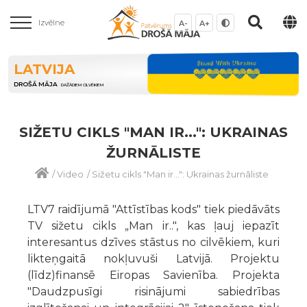
Izvēlne
A-
A+
LATVIJA
DROŠĀ MĀJA
DAŽĀDIEM CILVĒKIEM
SIŽETU CIKLS "MAN IR...": UKRAINAS
ŽURNĀLISTE
/
Video
/
Sižetu cikls "Man ir...": Ukrainas žurnāliste
LTV7 raidījumā "Attīstības kods" tiek piedāvāts
TV sižetu cikls „Man ir..", kas ļauj iepazīt
interesantus dzīves stāstus no cilvēkiem, kuri
likteņgaitā nokļuvuši Latvijā. Projektu
(līdz)finansē Eiropas Savienība. Projekta
"Daudzpusīgi risinājumi sabiedrības