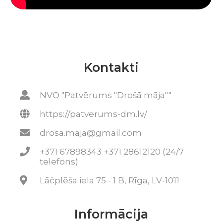
Kontakti
NVO "Patvērums "Drošā māja""
https://patverums-dm.lv/
drosa.maja@gmail.com
+371 67898343 +371 28612120 (24/7
telefons)
Lāčplēša iela 75 - 1 B, Rīga, LV-1011
Informācija