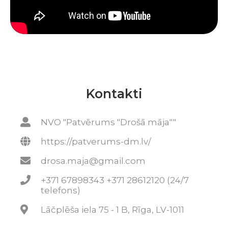
Kontakti
NVO "Patvērums "Drošā māja""
https://patverums-dm.lv/
drosa.maja@gmail.com
+371 67898343 +371 28612120 (24/7
telefons)
Lāčplēša iela 75 - 1 B, Rīga, LV-1011