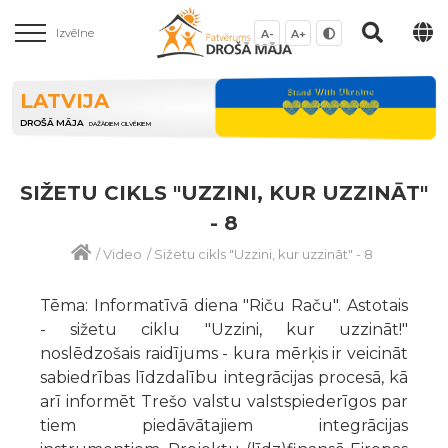
Izvēlne
A-
A+
LATVIJA
DROŠĀ MĀJA
DAŽĀDIEM CILVĒKIEM
SIŽETU CIKLS "UZZINI, KUR UZZINĀT"
- 8
/
Video
/
Sižetu cikls "Uzzini, kur uzzināt" - 8
Tēma: Informatīvā diena "Riču Raču". Astotais
- sižetu ciklu "Uzzini, kur uzzināt!"
noslēdzošais raidījums - kura mērķis ir veicināt
sabiedrības līdzdalību integrācijas procesā, kā
arī informēt Trešo valstu valstspiederīgos par
tiem piedāvātajiem integrācijas