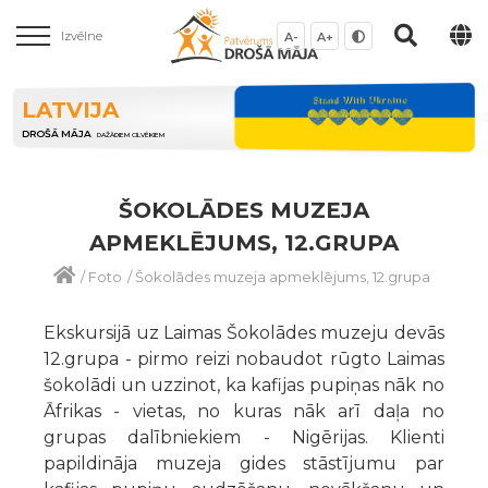
Izvēlne
A-
A+
LATVIJA
DROŠĀ MĀJA
DAŽĀDIEM CILVĒKIEM
ŠOKOLĀDES MUZEJA
APMEKLĒJUMS, 12.GRUPA
/
Foto
/
Šokolādes muzeja apmeklējums, 12.grupa
Ekskursijā uz Laimas Šokolādes muzeju devās
12.grupa - pirmo reizi nobaudot rūgto Laimas
šokolādi un uzzinot, ka kafijas pupiņas nāk no
Āfrikas - vietas, no kuras nāk arī daļa no
grupas dalībniekiem - Nigērijas. Klienti
papildināja muzeja gides stāstījumu par