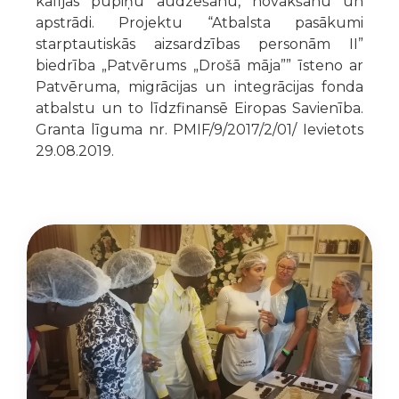
kafijas pupiņu audzēšanu, novākšanu un
apstrādi. Projektu “Atbalsta pasākumi
starptautiskās aizsardzības personām II”
biedrība „Patvērums „Drošā māja”” īsteno ar
Patvēruma, migrācijas un integrācijas fonda
atbalstu un to līdzfinansē Eiropas Savienība.
Granta līguma nr. PMIF/9/2017/2/01/ Ievietots
29.08.2019.