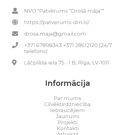
NVO "Patvērums "Drošā māja""
https://patverums-dm.lv/
drosa.maja@gmail.com
+371 67898343 +371 28612120 (24/7
telefons)
Lāčplēša iela 75 - 1 B, Rīga, LV-1011
Informācija
Par mums
Cilvēktirdzniecība
Iebraucējiem
Jaunumi
Projekti
Kontakti
Atbalsti!