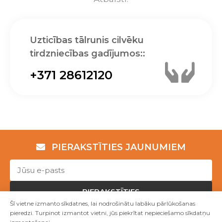
Uzticības tālrunis cilvēku
tirdzniecības gadījumos::
+371 28612120
PIERAKSTĪTIES JAUNUMIEM
PIERAKSTĪTIES
Šī vietne izmanto sīkdatnes, lai nodrošinātu labāku pārlūkošanas
pieredzi. Turpinot izmantot vietni, jūs piekrītat nepieciešamo sīkdatņu