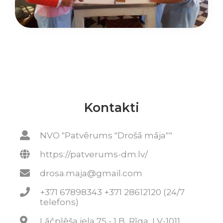
Kontakti
NVO "Patvērums "Drošā māja""
https://patverums-dm.lv/
drosa.maja@gmail.com
+371 67898343 +371 28612120 (24/7
telefons)
Lāčplēša iela 75 - 1 B, Rīga, LV-1011