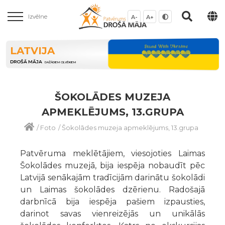
Izvēlne
A-
A+
LATVIJA
DROŠĀ MĀJA
DAŽĀDIEM CILVĒKIEM
ŠOKOLĀDES MUZEJA
APMEKLĒJUMS, 13.GRUPA
/
Foto
/
Šokolādes muzeja apmeklējums, 13.grupa
Patvēruma meklētājiem, viesojoties Laimas
Šokolādes muzejā, bija iespēja nobaudīt pēc
Latvijā senākajām tradīcijām darinātu šokolādi
un Laimas šokolādes dzērienu. Radošajā
darbnīcā bija iespēja pašiem izpausties,
darinot savas vienreizējās un unikālās