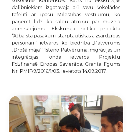
šokolādes konferktes. Katrs no ekskursijas
dalībniekiem izgatavoja arī savu šokolādes
tāfelīti ar īpašu Mīlestības vēstījumu, ko
paņemt līdzi kā saldu atmiņu par muzeja
apmeklējumu. Ekskursija notika projekta
“Atbalsta pasākumi starptautiskās aizsardzības
personām” ietvaros, ko biedrība „Patvērums
„Drošā māja”” īsteno Patvēruma, migrācijas un
integrācijas fonda ietvaros. Projektu
līdzfinansē Eiropas Savienība. Granta līgums
Nr. PMIF/9/2016/1/03. Ievietots 14.09.2017.