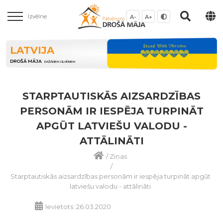
Izvēlne
A-
A+
LATVIJA
DROŠĀ MĀJA
DAŽĀDIEM CILVĒKIEM
STARPTAUTISKĀS AIZSARDZĪBAS
PERSONĀM IR IESPĒJA TURPINĀT
APGŪT LATVIEŠU VALODU -
ATTĀLINĀTI
/
Ziņas
/
Starptautiskās aizsardzības personām ir iespēja turpināt apgūt
latviešu valodu - attālināti
Ievietots: 26.03.2020