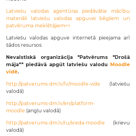
Latviešu valodas aģentūras piedāvātie mācību
materiāli latviešu valodas apguvei bēgļiem un
patvēruma meklētājiem<<
Latviešu valodas apguve internetā pieejama arī
šādos resursos:
Nevalstiskā organizācija "Patvērums "Drošā
māja"" piedāvā apgūt latviešu valodu
Moodle
vidē
.
http://patverums-dm.lv/lv/moodle-vide
(latviešu
valodā)
http://patverums-dm.lv/en/platform-
moodle
(angļu valodā)
http://patverums-dm.lv/ru/sreda-moodle
(krievu
valodā)