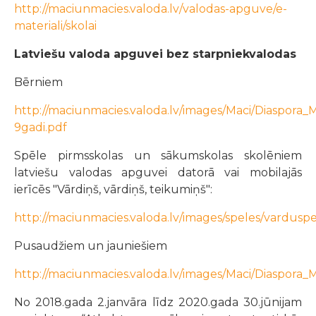
http://maciunmacies.valoda.lv/valodas-apguve/e-
materiali/skolai
Latviešu valoda apguvei bez starpniekvalodas
Bērniem
http://maciunmacies.valoda.lv/images/Maci/Diaspora_
9gadi.pdf
Spēle pirmsskolas un sākumskolas skolēniem
latviešu valodas apguvei datorā vai mobilajās
ierīcēs "Vārdiņš, vārdiņš, teikumiņš":
http://maciunmacies.valoda.lv/images/speles/varduspe
Pusaudžiem un jauniešiem
http://maciunmacies.valoda.lv/images/Maci/Diaspora
No 2018.gada 2.janvāra līdz 2020.gada 30.jūnijam