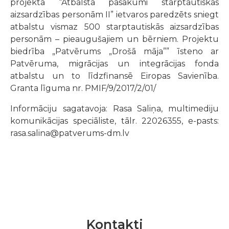
projekta “Atbalsta pasākumi starptautiskās
aizsardzības personām II” ietvaros paredzēts sniegt
atbalstu vismaz 500 starptautiskās aizsardzības
personām – pieaugušajiem un bērniem. Projektu
biedrība „Patvērums „Drošā māja”” īsteno ar
Patvēruma, migrācijas un integrācijas fonda
atbalstu un to līdzfinansē Eiropas Savienība.
Granta līguma nr. PMIF/9/2017/2/01/
Informāciju sagatavoja: Rasa Saliņa, multimediju
komunikācijas speciāliste, tālr. 22026355, e-pasts:
rasa.salina@patverums-dm.lv
Kontakti