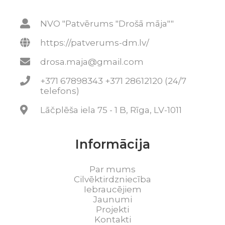
NVO "Patvērums "Drošā māja""
https://patverums-dm.lv/
drosa.maja@gmail.com
+371 67898343 +371 28612120 (24/7
telefons)
Lāčplēša iela 75 - 1 B, Rīga, LV-1011
Informācija
Par mums
Cilvēktirdzniecība
Iebraucējiem
Jaunumi
Projekti
Kontakti