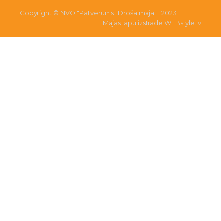
Copyright © NVO "Patvērums "Drošā māja"" 2023
Mājas lapu izstrāde WEBstyle.lv