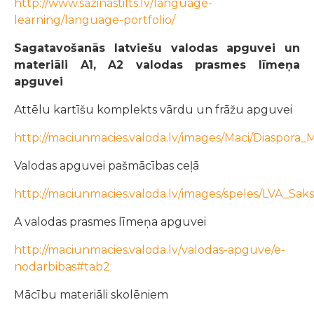
http://www.sazinastilts.lv/language-
learning/language-portfolio/
Sagatavošanās latviešu valodas apguvei un
materiāli A1, A2 valodas prasmes līmeņa
apguvei
Attēlu kartīšu komplekts vārdu un frāžu apguvei
http://maciunmacies.valoda.lv/images/Maci/Diaspora
Valodas apguvei pašmācības ceļā
http://maciunmacies.valoda.lv/images/speles/LVA_Saks
A valodas prasmes līmeņa apguvei
http://maciunmacies.valoda.lv/valodas-apguve/e-
nodarbibas#tab2
Mācību materiāli skolēniem