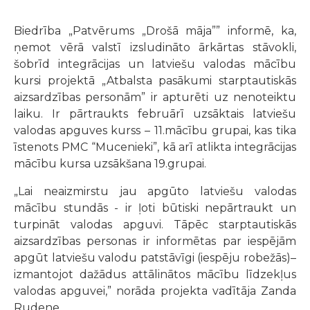
Biedrība „Patvērums „Drošā māja”” informē, ka,
ņemot vērā valstī izsludināto ārkārtas stāvokli,
šobrīd integrācijas un latviešu valodas mācību
kursi projektā „Atbalsta pasākumi starptautiskās
aizsardzības personām” ir apturēti uz nenoteiktu
laiku. Ir pārtraukts februārī uzsāktais latviešu
valodas apguves kurss – 11.mācību grupai, kas tika
īstenots PMC “Mucenieki”, kā arī atlikta integrācijas
mācību kursa uzsākšana 19.grupai.
„Lai neaizmirstu jau apgūto latviešu valodas
mācību stundās - ir ļoti būtiski nepārtraukt un
turpināt valodas apguvi. Tāpēc starptautiskās
aizsardzības personas ir informētas par iespējām
apgūt latviešu valodu patstāvīgi (iespēju robežās)–
izmantojot dažādus attālinātos mācību līdzekļus
valodas apguvei,” norāda projekta vadītāja Zanda
Rudene.