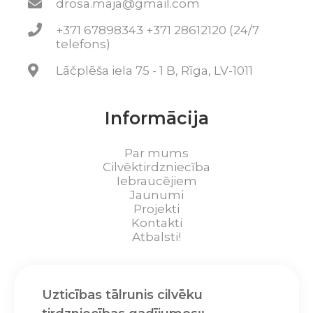
drosa.maja@gmail.com
+371 67898343 +371 28612120 (24/7
telefons)
Lāčplēša iela 75 - 1 B, Rīga, LV-1011
Informācija
Par mums
Cilvēktirdzniecība
Iebraucējiem
Jaunumi
Projekti
Kontakti
Atbalsti!
Uzticības tālrunis cilvēku