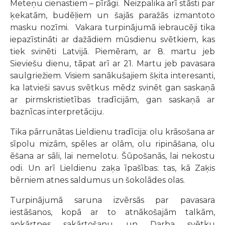
Meteņu cienastiem – pīrāgi. Neizpalika arī stāsti par
ķekatām, budēļiem un šajās paražās izmantoto
masku nozīmi. Vakara turpinājumā iebraucēji tika
iepazīstināti ar dažādiem mūsdienu svētkiem, kas
tiek svinēti Latvijā. Piemēram, ar
8. martu jeb
Sieviešu dienu, tāpat arī ar 21. Martu jeb pavasara
saulgriežiem. Visiem sanākušajiem šķita interesanti,
ka latvieši savus svētkus mēdz svinēt gan saskaņā
ar pirmskristietības tradīcijām, gan saskaņā ar
baznīcas interpretāciju.
Tika pārrunātas Lieldienu tradīcija: olu krāsošana ar
sīpolu mizām, spēles ar olām, olu ripināšana, olu
ēšana ar sāli, lai nemelotu. Šūpošanās, lai nekostu
odi. Un arī Lieldienu zaķa īpašības: tas, kā Zaķis
bērniem atnes saldumus un šokolādes olas.
Turpinājumā saruna izvērsās par pavasara
iestāšanos, kopā ar to atnākošajām talkām,
apkārtnes sakārtošanu un Darba svētku