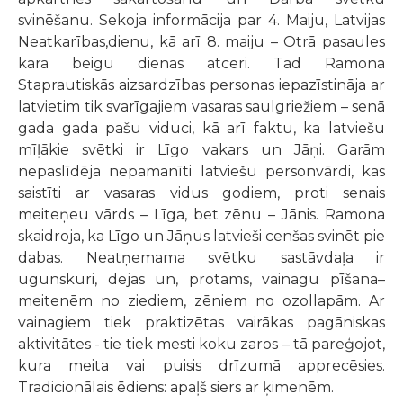
svinēšanu. Sekoja informācija par 4. Maiju, Latvijas
Neatkarības,dienu, kā arī 8. maiju – Otrā pasaules
kara beigu dienas atceri. Tad Ramona
Staprautiskās aizsardzības personas iepazīstināja ar
latvietim tik svarīgajiem vasaras saulgriežiem – senā
gada gada pašu viduci, kā arī faktu, ka latviešu
mīļākie svētki ir Līgo vakars un Jāņi. Garām
nepaslīdēja nepamanīti latviešu personvārdi, kas
saistīti ar vasaras vidus godiem, proti senais
meiteņeu vārds – Līga, bet zēnu – Jānis. Ramona
skaidroja, ka Līgo un Jāņus latvieši cenšas svinēt pie
dabas. Neatņemama svētku sastāvdaļa ir
ugunskuri, dejas un, protams, vainagu pīšana–
meitenēm no ziediem, zēniem no ozollapām. Ar
vainagiem tiek praktizētas vairākas pagāniskas
aktivitātes - tie tiek mesti koku zaros – tā pareģojot,
kura meita vai puisis drīzumā apprecēsies.
Tradicionālais ēdiens: apaļš siers ar ķimenēm.