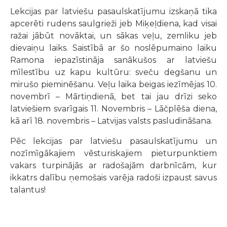
Lekcijas par latviešu pasaulskatījumu izskaņā tika
apcerēti rudens saulgrieži jeb Miķeļdiena, kad visai
ražai jābūt novāktai, un sākas veļu, zemliku jeb
dievaiņu laiks. Saistībā ar šo noslēpumaino laiku
Ramona iepazīstināja sanākušos ar latviešu
mīlestību uz kapu kultūru: sveču degšanu un
mirušo pieminēšanu. Veļu laika beigas iezīmējas 10.
novembrī – Mārtiņdienā, bet tai jau drīzi seko
latviešiem svarīgais 11. Novembris – Lāčplēša diena,
kā arī 18. novembris – Latvijas valsts pasludināšana.
Pēc lekcijas par latviešu pasaulskatījumu un
nozīmīgākajiem vēsturiskajiem pieturpunktiem
vakars turpinājās ar radošajām darbnīcām, kur
ikkatrs dalību ņemošais varēja radoši izpaust savus
talantus!