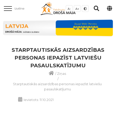
Izvēlne
A-
A+
LATVIJA
DROŠĀ MĀJA
DAŽĀDIEM CILVĒKIEM
STARPTAUTISKĀS AIZSARDZĪBAS
PERSONAS IEPAZĪST LATVIEŠU
PASAULSKATĪJUMU
/
Ziņas
/
Starptautiskās aizsardzības personas iepazīst latviešu
pasaulskatījumu
Ievietots: 11.10.2021