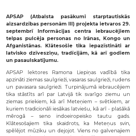
APSAP (
Atbalsta pasākumi starptautiskās
aizsardzības personām III)
projekta ietvaros 29.
septembrī Informācijas centra iebraucējiem
telpas pulcēja personas no Irānas, Kongo un
Afganistānas. Klātesošie tika iepazīstināti ar
latvisko dzīvesziņu, tradīcijām, kā arī godiem
un pasaulskatījumu.
APSAP lektores Ramona Liepiņas vadībā tika
apzināti ziemas saulgrieži, vasaras saulgrieži, rudens
un pavasara saulgrieži. Turpinājumā iebraucējiem
tika stāstīts arī par Latvijā tik svarīgo ziemu un
ziemas priekiem, kā arī Meteņiem – svētkiem, ar
kuriem tradicionāli iesākas latviešu, kā arī - plašākā
mērogā – seno indoeiropeisko tautu gads.
Klātesošajiem tika skaidrots, ka Meteņus svin,
spēlējot mūziku un dejojot. Viens no galvenajiem