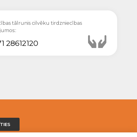
ības tālrunis cilvēku tirdzniecības
jumos::
1 28612120
TIES