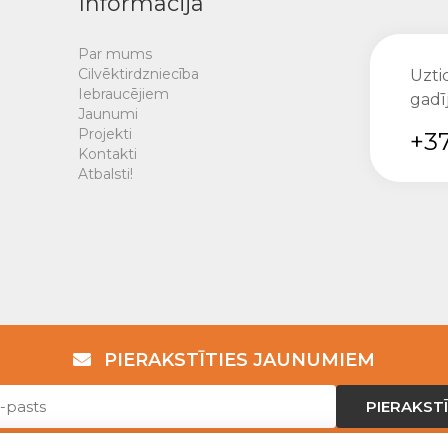
Informācija
Par mums
Cilvēktirdzniecība
Uztic
Iebraucējiem
gadī
Jaunumi
Projekti
+37
Kontakti
Atbalsti!
PIERAKSTĪTIES JAUNUMIEM
PIERAKSTĪ