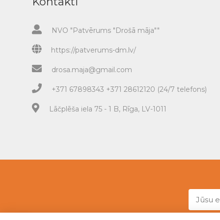
Kontakti
NVO "Patvērums "Drošā māja""
https://patverums-dm.lv/
drosa.maja@gmail.com
+371 67898343 +371 28612120 (24/7 telefons)
Lāčplēša iela 75 - 1 B, Rīga, LV-1011