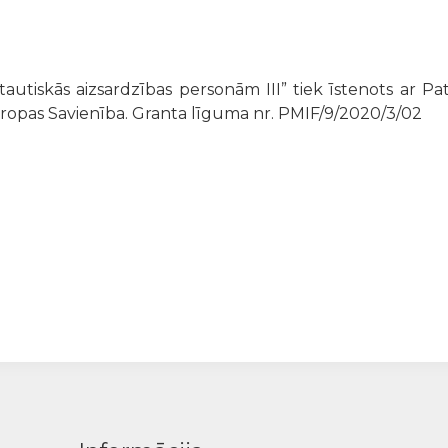
autiskās aizsardzības personām III” tiek īstenots ar Pa
iropas Savienība. Granta līguma nr. PMIF/9/2020/3/02