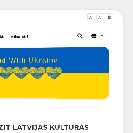
A-
A+
LV
kti
Atbalsti!
ZĪT LATVIJAS KULTŪRAS