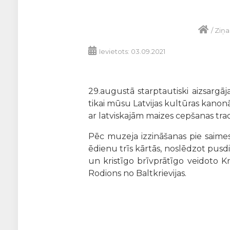
/
Ziņa
Ievietots: 03.09.2021
29.augustā starptautiski aizsargā
tikai mūsu Latvijas kultūras kanonā 
ar latviskajām maizes cepšanas tradī
Pēc muzeja izzināšanas pie saimes gal
ēdienu trīs kārtās, noslēdzot pusd
un kristīgo brīvprātīgo veidoto Kr
Rodions no Baltkrievijas.