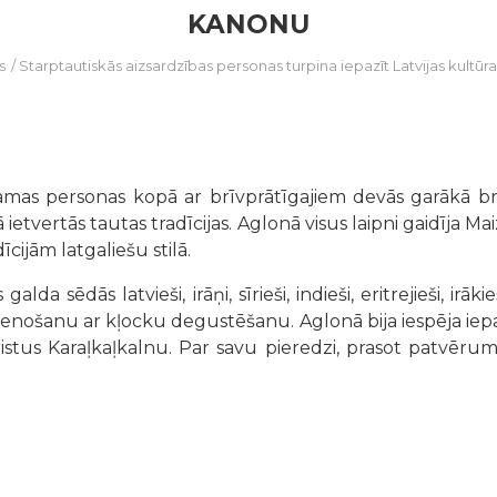
KANONU
s
/
Starptautiskās aizsardzības personas turpina iepazīt Latvijas kultū
jamas personas kopā ar brīvprātīgajiem devās garākā bra
ietvertās tautas tradīcijas. Aglonā visus laipni gaidīja M
cijām latgaliešu stilā.
da sēdās latvieši, irāņi, sīrieši, indieši, eritrejieši, irāk
ienošanu ar kļocku degustēšanu. Aglonā bija iespēja iepa
istus Karaļkaļkalnu. Par savu pieredzi, prasot patvērumu