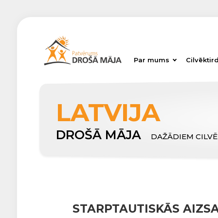
Par mums
Cilvēktir
LATVIJA
DROŠĀ MĀJA
DAŽĀDIEM CILV
STARPTAUTISKĀS AIZSA