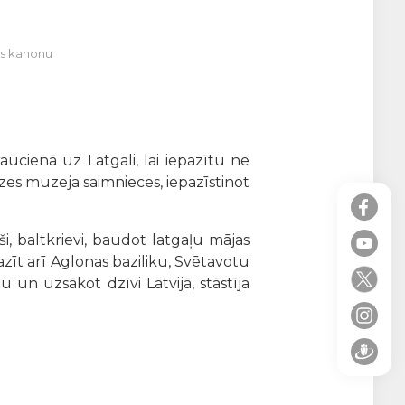
ras kanonu
ucienā uz Latgali, lai iepazītu ne
aizes muzeja saimnieces, iepazīstinot
ieši, baltkrievi, baudot latgaļu mājas
zīt arī Aglonas baziliku, Svētavotu
 un uzsākot dzīvi Latvijā, stāstīja