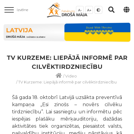
Izvēlne
A-
A+
LATVIJA
DROŠĀ MĀJA
DAŽĀDIEM CILVĒKIEM
TV KURZEME: LIEPĀJĀ INFORMĒ PAR
CILVĒKTIRDZNIECĪBU
/
Video
/
TV Kurzeme: Liepājā informē par cilvēktirdzniecību
Šā gada 18. oktobrī Latvijā uzsākta preventīvā
kampaņa „Esi zinošs – novērs cilvēku
tirdzniecību”. Lai sasniegtu un informētu pēc
iespējas plašāku mērķauditoriju, dažādas
aktivitātes tiek organizētas, piesaistot valsts,
pašvaldību institūciju, mediju pārstāvjus, kā