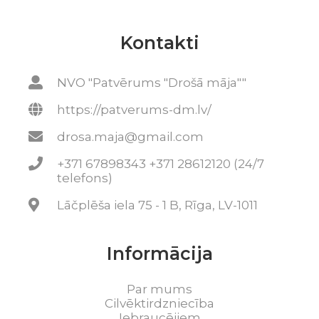
Kontakti
NVO "Patvērums "Drošā māja""
https://patverums-dm.lv/
drosa.maja@gmail.com
+371 67898343 +371 28612120 (24/7
telefons)
Lāčplēša iela 75 - 1 B, Rīga, LV-1011
Informācija
Par mums
Cilvēktirdzniecība
Iebraucējiem