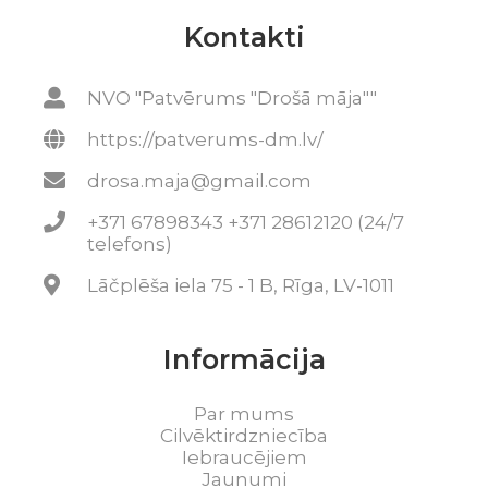
Kontakti
NVO "Patvērums "Drošā māja""
https://patverums-dm.lv/
drosa.maja@gmail.com
+371 67898343 +371 28612120 (24/7
telefons)
Lāčplēša iela 75 - 1 B, Rīga, LV-1011
Informācija
Par mums
Cilvēktirdzniecība
Iebraucējiem
Jaunumi