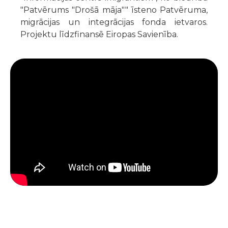
"Patvērums "Drošā māja"" īsteno Patvēruma,
migrācijas un integrācijas fonda ietvaros.
Projektu līdzfinansē Eiropas Savienība.