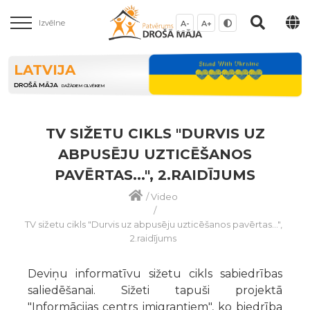
Izvēlne
A-
A+
LATVIJA
DROŠĀ MĀJA
DAŽĀDIEM CILVĒKIEM
TV SIŽETU CIKLS "DURVIS UZ
ABPUSĒJU UZTICĒŠANOS
PAVĒRTAS...", 2.RAIDĪJUMS
/
Video
/
TV sižetu cikls "Durvis uz abpusēju uzticēšanos pavērtas...",
2.raidījums
Deviņu informatīvu sižetu cikls sabiedrības
saliedēšanai. Sižeti tapuši projektā
"Informācijas centrs imigrantiem", ko biedrība