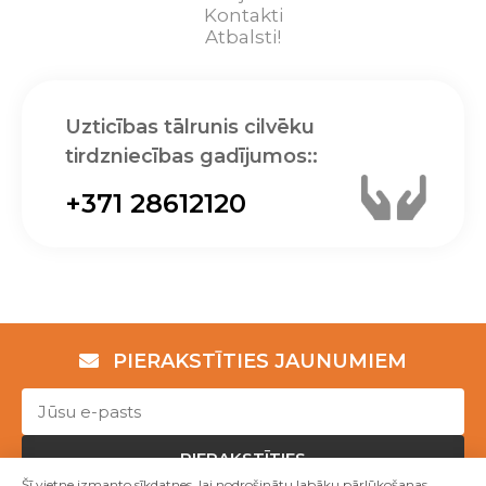
Kontakti
Atbalsti!
Uzticības tālrunis cilvēku
tirdzniecības gadījumos::
+371 28612120
PIERAKSTĪTIES JAUNUMIEM
PIERAKSTĪTIES
Šī vietne izmanto sīkdatnes, lai nodrošinātu labāku pārlūkošanas