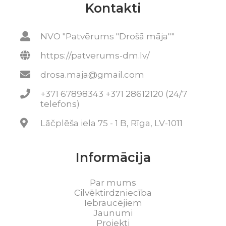
Kontakti
NVO "Patvērums "Drošā māja""
https://patverums-dm.lv/
drosa.maja@gmail.com
+371 67898343 +371 28612120 (24/7
telefons)
Lāčplēša iela 75 - 1 B, Rīga, LV-1011
Informācija
Par mums
Cilvēktirdzniecība
Iebraucējiem
Jaunumi
Projekti