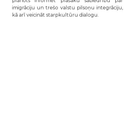
plānots informēt plašāku sabiedrību par
imigrāciju un trešo valstu pilsoņu integrāciju,
kā arī veicināt starpkultūru dialogu.