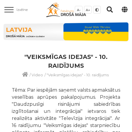
Izvēlne
A-
A+
LATVIJA
DROŠĀ MĀJA
DAŽĀDIEM CILVĒKIEM
"VEIKSMĪGAS IDEJAS" - 10.
RAIDĪJUMS
/
Video
/
"Veiksmīgas idejas" - 10. raidījums
Tēma: Par iespējām saņemt valsts apmaksātus
veselības aprūpes pakalpojumus. Projekta
"Daudzpusīgi risinājumi sabiedrības
izglītošanai un integrācijai" ietvaros tiek
realizēta aktivitāte "Televīzija integrācijai". Ar
16 raidījumu "Veiksmīgas idejas" starpniecību