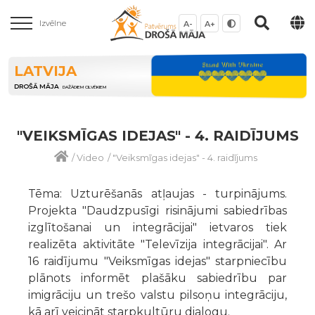
Izvēlne
A-
A+
LATVIJA
DROŠĀ MĀJA
DAŽĀDIEM CILVĒKIEM
"VEIKSMĪGAS IDEJAS" - 4. RAIDĪJUMS
/
Video
/
"Veiksmīgas idejas" - 4. raidījums
Tēma: Uzturēšanās atļaujas - turpinājums.
Projekta "Daudzpusīgi risinājumi sabiedrības
izglītošanai un integrācijai" ietvaros tiek
realizēta aktivitāte "Televīzija integrācijai". Ar
16 raidījumu "Veiksmīgas idejas" starpniecību
plānots informēt plašāku sabiedrību par
imigrāciju un trešo valstu pilsoņu integrāciju,
kā arī veicināt starpkultūru dialogu.