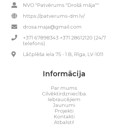
NVO "Patvērums "Drošā māja""
https://patverums-dm.lv/
drosa.maja@gmail.com
+371 67898343 +371 28612120 (24/7
telefons)
Lāčplēša iela 75 - 1 B, Rīga, LV-1011
Informācija
Par mums
Cilvēktirdzniecība
Iebraucējiem
Jaunumi
Projekti
Kontakti
Atbalsti!