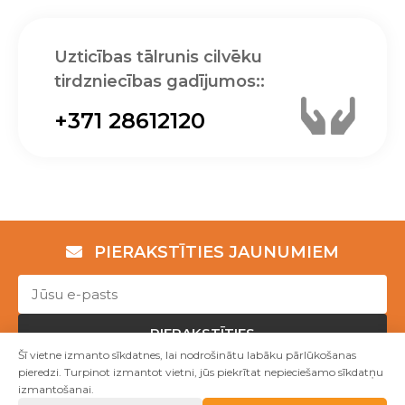
Uzticības tālrunis cilvēku
tirdzniecības gadījumos::
+371 28612120
PIERAKSTĪTIES JAUNUMIEM
PIERAKSTĪTIES
Šī vietne izmanto sīkdatnes, lai nodrošinātu labāku pārlūkošanas
pieredzi. Turpinot izmantot vietni, jūs piekrītat nepieciešamo sīkdatņu
izmantošanai.
Copyright © NVO "Patvērums "Drošā māja"" 2023