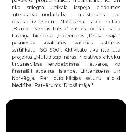
paveikto problemātikas mazināšanā, kā arī
tika sniegta unikāla iespēja piedalīties
interaktīvā nodarbībā - meistarklasē par
cilvēktirdzniecību. Notikuma laikā notika
„Bureau Veritas Latvia” valdes locekle Iveta
Lazdiņa biedrībai „Patvērums „Drošā māja””
pasniedza kvalitātes vadības sistēmas
sertifikātu ISO 9001. Aktivitāte tika īstenota
projekta „Multidisciplināras iniciatīvas cilvēku
tirdzniecības ierobežošanai” ietvaros, ko
finansiāli atbalsta Islande, Lihtenšteina un
Norvēģija. Par publikācijas saturu atbild
biedrība "Patvērums "Drošā māja"".