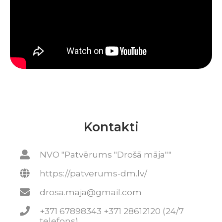
Kontakti
NVO "Patvērums "Drošā māja""
https://patverums-dm.lv/
drosa.maja@gmail.com
+371 67898343 +371 28612120 (24/7
telefons)