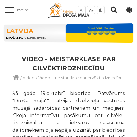
Izvēlne
A-
A+
LATVIJA
DROŠĀ MĀJA
DAŽĀDIEM CILVĒKIEM
VIDEO - MEISTARKLASE PAR
CILVĒKTIRDZNIECĪBU
/
Video
/
Video - meistarklase par cilvēktirdzniecību
Šā gada 19.oktobrī biedrība "Patvērums
"Drošā māja"" Latvijas dzelzceļa vēstures
muzejā sadarbības partneriem un medijiem
rīkoja informatīvu pasākumu par cilvēku
tirdzniecību. Tā ietvaros pasākuma
dalībniekiem bija iespēja uzzināt par biedrības