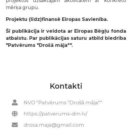
projektos uzsāktajām aktivitātēm ar konkrēto
mērķa grupu.
Projektu (līdz)finansē Eiropas Savienība.
Šī publikācija ir veidota ar Eiropas Bēgļu fonda
atbalstu. Par publikācijas saturu atbild biedrība
"Patvērums "Drošā māja"".
Kontakti
NVO "Patvērums "Drošā māja""
https://patverums-dm.lv/
drosa.maja@gmail.com