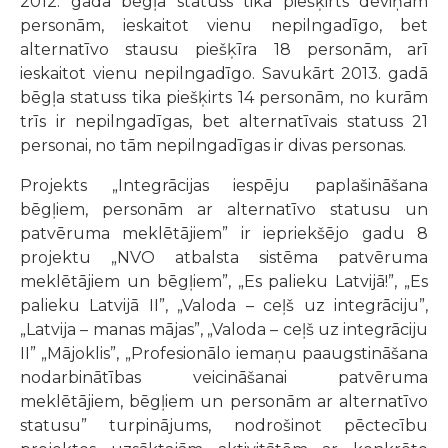
2012. gadā bēgļa statuss tika piešķirts deviņām
personām, ieskaitot vienu nepilngadīgo, bet
alternatīvo stausu piešķīra 18 personām, arī
ieskaitot vienu nepilngadīgo. Savukārt 2013. gadā
bēgļa statuss tika piešķirts 14 personām, no kurām
trīs ir nepilngadīgas, bet alternatīvais statuss 21
personai, no tām nepilngadīgas ir divas personas.
Projekts „Integrācijas iespēju paplašināšana
bēgļiem, personām ar alternatīvo statusu un
patvēruma meklētājiem” ir iepriekšējo gadu 8
projektu „NVO atbalsta sistēma patvēruma
meklētājiem un bēgļiem”, „Es palieku Latvijā!”, „Es
palieku Latvijā II”, „Valoda – ceļš uz integrāciju”,
„Latvija – manas mājas”, „Valoda – ceļš uz integrāciju
II” „Mājoklis”, „Profesionālo iemaņu paaugstināšana
nodarbinātības veicināšanai patvēruma
meklētājiem, bēgļiem un personām ar alternatīvo
statusu” turpinājums, nodrošinot pēctecību