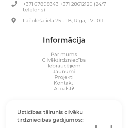
+371 67898343 +371 28612120 (24/7
telefons)
Lāčplēša iela 75 - 1 B, Rīga, LV-1011
Informācija
Par mums
Cilvēktirdzniecība
Iebraucējiem
Jaunumi
Projekti
Kontakti
Atbalsti!
Uzticības tālrunis cilvēku
tirdzniecības gadījumos::