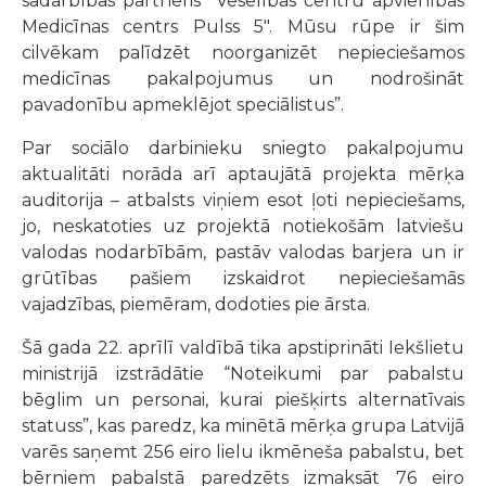
sadarbības partneris “Veselības centru apvienības
Medicīnas centrs Pulss 5". Mūsu rūpe ir šim
cilvēkam palīdzēt noorganizēt nepieciešamos
medicīnas pakalpojumus un nodrošināt
pavadonību apmeklējot speciālistus”.
Par sociālo darbinieku sniegto pakalpojumu
aktualitāti norāda arī aptaujātā projekta mērķa
auditorija – atbalsts viņiem esot ļoti nepieciešams,
jo, neskatoties uz projektā notiekošām latviešu
valodas nodarbībām, pastāv valodas barjera un ir
grūtības pašiem izskaidrot nepieciešamās
vajadzības, piemēram, dodoties pie ārsta.
Šā gada 22. aprīlī valdībā tika apstiprināti Iekšlietu
ministrijā izstrādātie “Noteikumi par pabalstu
bēglim un personai, kurai piešķirts alternatīvais
statuss”, kas paredz, ka minētā mērķa grupa Latvijā
varēs saņemt 256 eiro lielu ikmēneša pabalstu, bet
bērniem pabalstā paredzēts izmaksāt 76 eiro