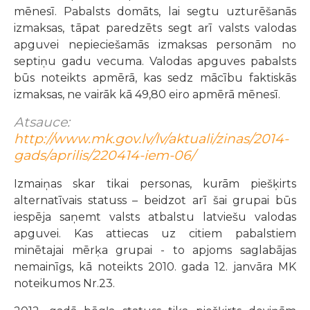
mēnesī. Pabalsts domāts, lai segtu uzturēšanās
izmaksas, tāpat paredzēts segt arī valsts valodas
apguvei nepieciešamās izmaksas personām no
septiņu gadu vecuma. Valodas apguves pabalsts
būs noteikts apmērā, kas sedz mācību faktiskās
izmaksas, ne vairāk kā 49,80 eiro apmērā mēnesī.
Atsauce:
http://www.mk.gov.lv/lv/aktuali/zinas/2014-
gads/aprilis/220414-iem-06/
Izmaiņas skar tikai personas, kurām piešķirts
alternatīvais statuss – beidzot arī šai grupai būs
iespēja saņemt valsts atbalstu latviešu valodas
apguvei. Kas attiecas uz citiem pabalstiem
minētajai mērķa grupai - to apjoms saglabājas
nemainīgs, kā noteikts 2010. gada 12. janvāra MK
noteikumos Nr.23.