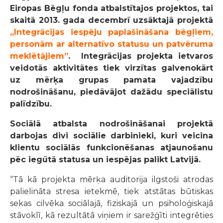
Eiropas Bēgļu fonda atbalstītajos projektos, tai
skaitā 2013. gada decembrī uzsāktajā projektā
„Integrācijas iespēju paplašināšana bēgļiem,
personām ar alternatīvo statusu un patvēruma
meklētājiem”
. Integrācijas projekta ietvaros
veidotās aktivitātes tiek virzītas galvenokārt
uz mērķa grupas pamata vajadzību
nodrošināšanu, piedāvājot dažādu speciālistu
palīdzību.
Sociālā atbalsta nodrošināšanai projektā
darbojas divi sociālie darbinieki, kuri veicina
klientu sociālās funkcionēšanas atjaunošanu
pēc iegūtā statusa un iespējas palikt Latvijā.
“Tā kā projekta mērķa auditorija ilgstoši atrodas
palielināta stresa ietekmē, tiek atstātas būtiskas
sekas cilvēka sociālajā, fiziskajā un psiholoģiskajā
stāvoklī, kā rezultātā viņiem ir sarežģīti integrēties