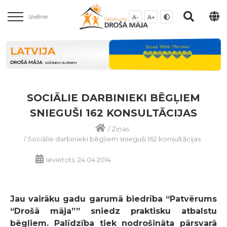
Izvēlne
A-
A+
LATVIJA
DROŠĀ MĀJA
DAŽĀDIEM CILVĒKIEM
SOCIĀLIE DARBINIEKI BĒGĻIEM
SNIEGUŠI 162 KONSULTĀCIJAS
/
Ziņas
/
Sociālie darbinieki bēgļiem snieguši 162 konsultācijas
Ievietots: 24.04.2014
Jau vairāku gadu garumā biedrība “Patvērums
“Drošā māja”” sniedz praktisku atbalstu
bēgļiem. Palīdzība tiek nodrošināta pārsvarā