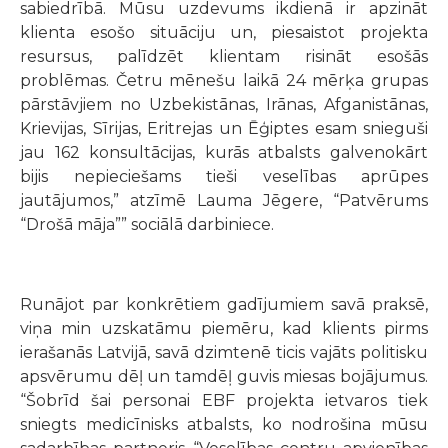
sabiedrībā. Mūsu uzdevums ikdienā ir apzināt
klienta esošo situāciju un, piesaistot projekta
resursus, palīdzēt klientam risināt esošās
problēmas. Četru mēnešu laikā 24 mērķa grupas
pārstāvjiem no Uzbekistānas, Irānas, Afganistānas,
Krievijas, Sīrijas, Eritrejas un Ēģiptes esam snieguši
jau 162 konsultācijas, kurās atbalsts galvenokārt
bijis nepieciešams tieši veselības aprūpes
jautājumos,” atzīmē Lauma Jēgere, “Patvērums
“Drošā māja”” sociālā darbiniece.
Runājot par konkrētiem gadījumiem savā praksē,
viņa min uzskatāmu piemēru, kad klients pirms
ierašanās Latvijā, savā dzimtenē ticis vajāts politisku
apsvērumu dēļ un tamdēļ guvis miesas bojājumus.
“Šobrīd šai personai EBF projekta ietvaros tiek
sniegts medicīnisks atbalsts, ko nodrošina mūsu