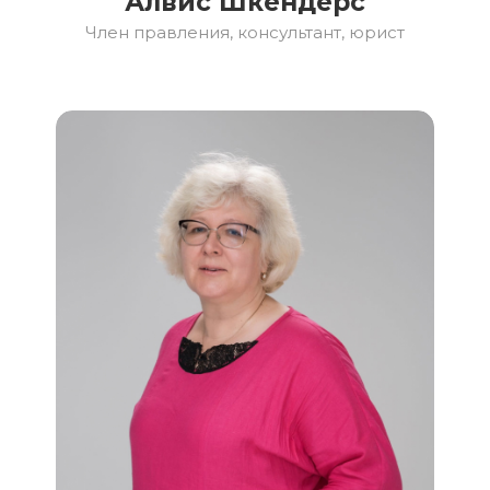
Алвис Шкендерс
Член правления, консультант, юрист