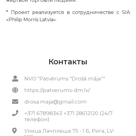
жертвой торговли людьми.
* Проект реализуется в сотрудничестве с SIA
«Philip Morris Latvia».
Контакты
NVO "Patvērums "Drošā māja""
https://patverums-dm.lv/
drosa.maja@gmail.com
+371 67898343 +371 28612120 (24/7
телефон)
Улица Лачплеша 75 - 1 Б, Рига, LV-