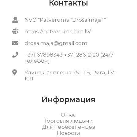
Контакты
NVO "Patvērums "Drošā māja""
https://patverums-dm.lv/
drosa.maja@gmail.com
+371 67898343 +371 28612120 (24/7
телефон)
Улица Лачплеша 75 - 1 Б, Рига, LV-
1011
Информация
О нас
Торговля людьми
Для переселенцев
Новости