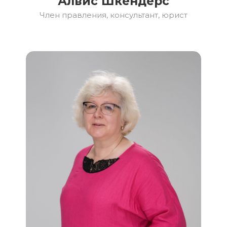
Алвис Шкендерс
Член правления, консультант, юрист