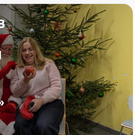
В
Я
»