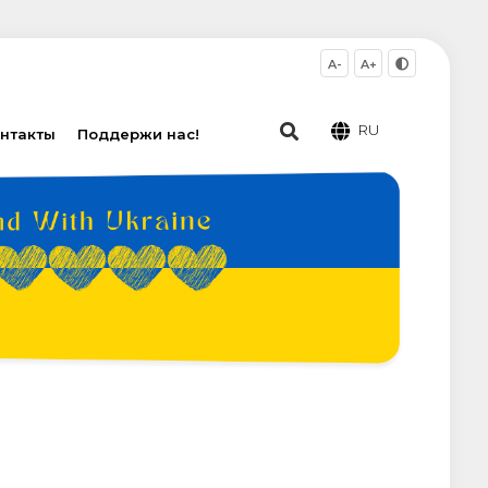
A-
A+
RU
нтакты
Поддержи нас!