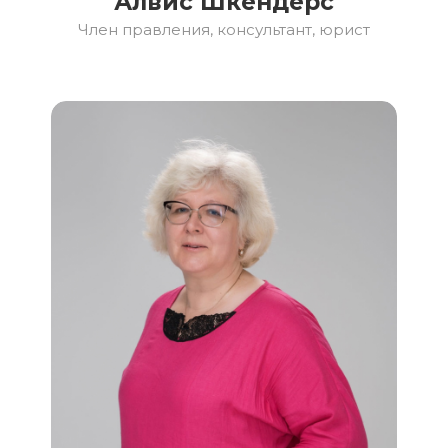
Алвис Шкендерс
Член правления, консультант, юрист