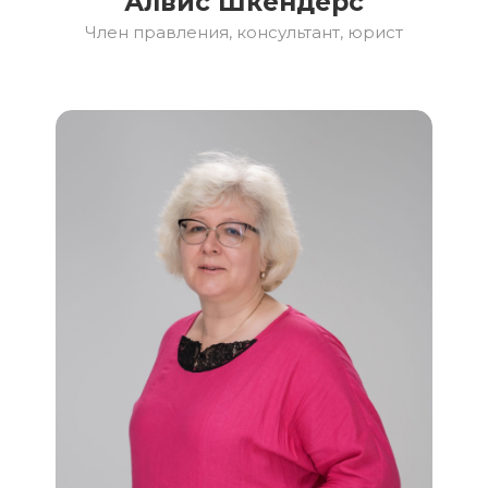
Алвис Шкендерс
Член правления, консультант, юрист