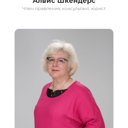
Алвис Шкендерс
Член правления, консультант, юрист