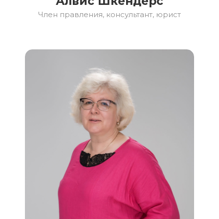
Алвис Шкендерс
Член правления, консультант, юрист