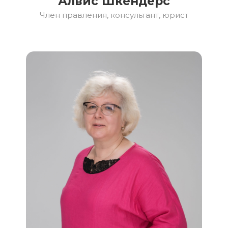
Алвис Шкендерс
Член правления, консультант, юрист