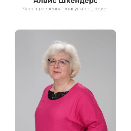
Алвис Шкендерс
Член правления, консультант, юрист