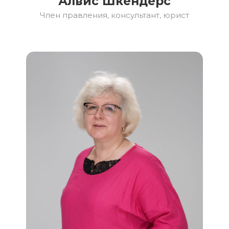
Алвис Шкендерс
Член правления, консультант, юрист