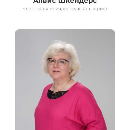
Алвис Шкендерс
Член правления, консультант, юрист