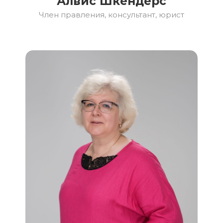
Алвис Шкендерс
Член правления, консультант, юрист