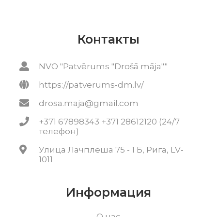
Контакты
NVO "Patvērums "Drošā māja""
https://patverums-dm.lv/
drosa.maja@gmail.com
+371 67898343 +371 28612120 (24/7
телефон)
Улица Лачплеша 75 - 1 Б, Рига, LV-
1011
Информация
О нас