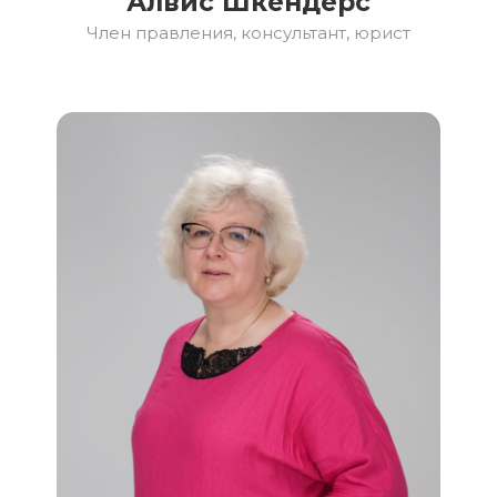
Алвис Шкендерс
Член правления, консультант, юрист