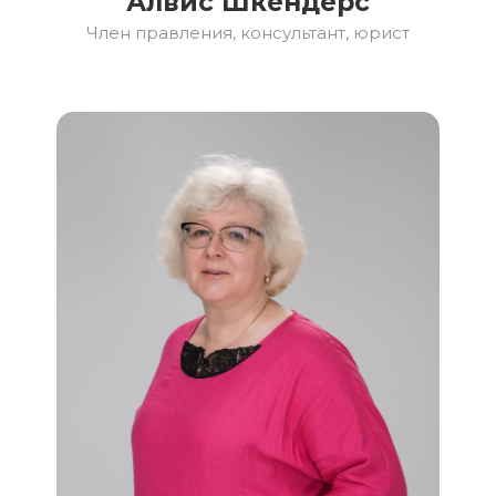
Алвис Шкендерс
Член правления, консультант, юрист