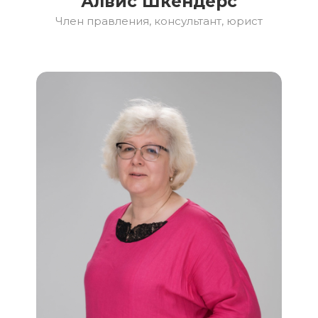
Алвис Шкендерс
Член правления, консультант, юрист