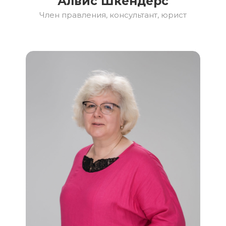
Алвис Шкендерс
Член правления, консультант, юрист