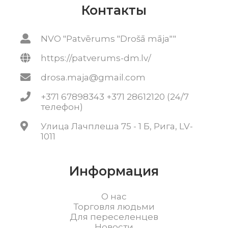
Контакты
NVO "Patvērums "Drošā māja""
https://patverums-dm.lv/
drosa.maja@gmail.com
+371 67898343 +371 28612120 (24/7
телефон)
Улица Лачплеша 75 - 1 Б, Рига, LV-
1011
Информация
О нас
Торговля людьми
Для переселенцев
Новости