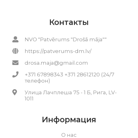
Контакты
NVO "Patvērums "Drošā māja""
https://patverums-dm.lv/
drosa.maja@gmail.com
+371 67898343 +371 28612120 (24/7
телефон)
Улица Лачплеша 75 - 1 Б, Рига, LV-
1011
Информация
О нас