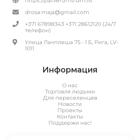
https://patverums-dm.lv/
drosa.maja@gmail.com
+371 67898343 +371 28612120 (24/7
телефон)
Улица Лачплеша 75 - 1 Б, Рига, LV-
1011
Информация
О нас
Торговля людьми
Для переселенцев
Новости
Проекты
Контакты
Поддержи нас!