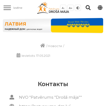
Izvēlne
A-
A+
ЛАТВИЯ
НАДЕЖНЫЙ ДОМ
ДЛЯ РАЗНЫХ ЛЮДЕЙ
/
Новости
/
Ievietots: 17.05.2021
Контакты
NVO "Patvērums "Drošā māja""