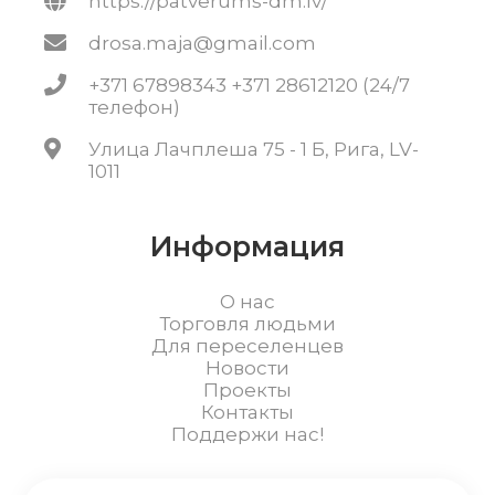
https://patverums-dm.lv/
drosa.maja@gmail.com
+371 67898343 +371 28612120 (24/7
телефон)
Улица Лачплеша 75 - 1 Б, Рига, LV-
1011
Информация
О нас
Торговля людьми
Для переселенцев
Новости
Проекты
Контакты
Поддержи нас!