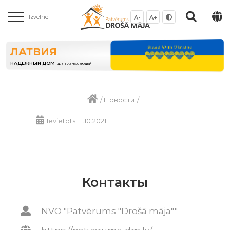
Izvēlne
A-
A+
ЛАТВИЯ
НАДЕЖНЫЙ ДОМ
ДЛЯ РАЗНЫХ ЛЮДЕЙ
/
Новости
/
Ievietots: 11.10.2021
Контакты
NVO "Patvērums "Drošā māja""