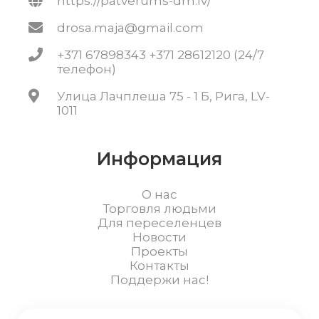
https://patverums-dm.lv/
drosa.maja@gmail.com
+371 67898343 +371 28612120 (24/7
телефон)
Улица Лачплеша 75 - 1 Б, Рига, LV-
1011
Информация
О нас
Торговля людьми
Для переселенцев
Новости
Проекты
Контакты
Поддержи нас!