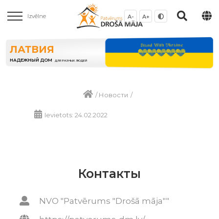
Izvēlne
A-
A+
ЛАТВИЯ
НАДЕЖНЫЙ ДОМ
ДЛЯ РАЗНЫХ ЛЮДЕЙ
/
Новости
/
Ievietots: 24.02.2022
Контакты
NVO "Patvērums "Drošā māja""