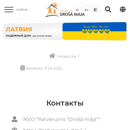
Izvēlne
A-
A+
ЛАТВИЯ
НАДЕЖНЫЙ ДОМ
ДЛЯ РАЗНЫХ ЛЮДЕЙ
/
Новости
/
Ievietots: 11.04.2022
Контакты
NVO "Patvērums "Drošā māja""