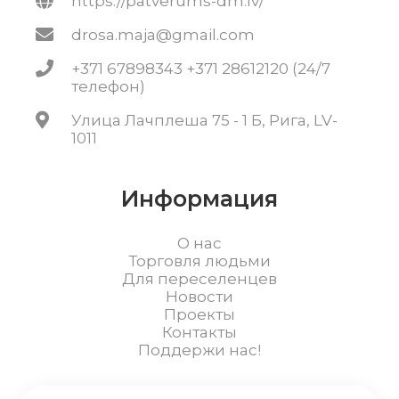
https://patverums-dm.lv/
drosa.maja@gmail.com
+371 67898343 +371 28612120 (24/7
телефон)
Улица Лачплеша 75 - 1 Б, Рига, LV-
1011
Информация
О нас
Торговля людьми
Для переселенцев
Новости
Проекты
Контакты
Поддержи нас!