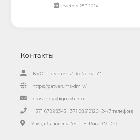
Ievietots: 25.11.2024
Контакты
NVO "Patvērums "Drošā māja""
https://patverums-dm.lv/
drosa.maja@gmail.com
+371 67898343 +371 28612120 (24/7 телефон)
Улица Лачплеша 75 - 1 Б, Рига, LV-1011