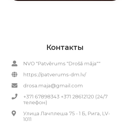
Контакты
NVO "Patvērums "Drošā māja""
https://patverums-dm.lv/
drosa.maja@gmail.com
+371 67898343 +371 28612120 (24/7
телефон)
Улица Лачплеша 75 - 1 Б, Рига, LV-
1011