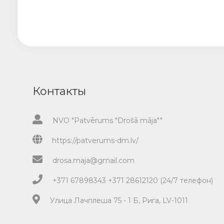
Контакты
NVO "Patvērums "Drošā māja""
https://patverums-dm.lv/
drosa.maja@gmail.com
+371 67898343 +371 28612120 (24/7 телефон)
Улица Лачплеша 75 - 1 Б, Рига, LV-1011