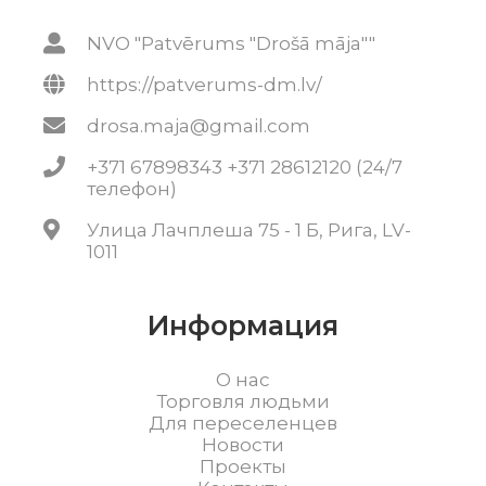
NVO "Patvērums "Drošā māja""
https://patverums-dm.lv/
drosa.maja@gmail.com
+371 67898343 +371 28612120 (24/7
телефон)
Улица Лачплеша 75 - 1 Б, Рига, LV-
1011
Информация
О нас
Торговля людьми
Для переселенцев
Новости
Проекты